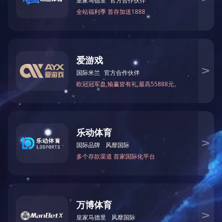
公司业绩
5
机场
联系我们
6
呼和
7
西部
8
科右
联系我们
9
西乌
Contact us
10
苏尼
电话：0471-5223613（张宝桐）
11
东乌
投诉电话：0471-5223607（总师办）、0471-
12
东乌
5223600（经营管理部）
13
东乌
邮箱：imzs@dancingganesharestaurant.com
内蒙
14
网址：//dancingganesharestaurant.com/
期）工
地址：内蒙古自治区呼和浩特市赛罕区鄂尔
15
内蒙
多斯东街12号银联大厦10层
16
正蓝
17
西乌
18
西乌