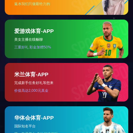
34
内蒙
35
内蒙
36
阿拉
37
中盐
38
青海
MK国际-MK（中国）一站式体育服务官方网站
Copyright © 2002-2026 MK国际-MK（中国）一站式体育服务官方网站 Al
rights reserved.