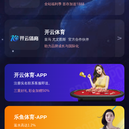
MK国际-MK（中国）一站式体育服务官方网站
Copyright © 2002-2026 MK国际-MK（中国）一站式体育服务官方网站 Al
rights reserved.