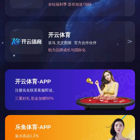
MK国际-MK（中国）一站式体育服务官方网站
Copyright © 2002-2026 MK国际-MK（中国）一站式体育服务官方网站 Al
rights reserved.