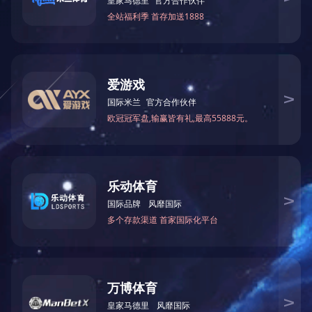
可行性研究
本文系原创稿
PPP咨询
设备监理
联系我们
Contact us
电话：0471-5223613（张宝桐）
投诉电话：0471-5223607（总师办）、0471-
5223600（经营管理部）
邮箱：imzs@dancingganesharestaurant.com
网址：//dancingganesharestaurant.com/
地址：内蒙古自治区呼和浩特市赛罕区鄂尔
多斯东街12号银联大厦10层