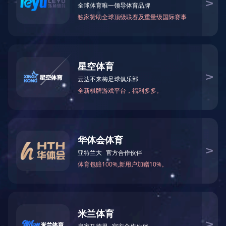
可行性研究
工程咨询
Project Consultancy
规划
项目咨询
MK国际
矿业有限公司
评估咨询
本项目已
全过程咨询