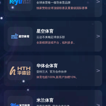
规划
工程咨询
Project Consultancy
MK国际-
规划
项目咨询
为贯彻落
根据《绿色工
评估咨询
蒙古包头铝业
全过程咨询
MK国际
评价要求》等