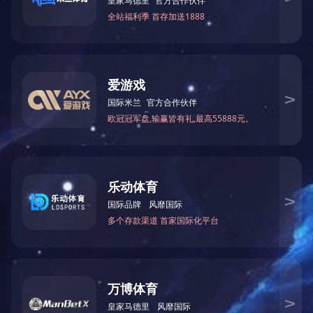
二、注意
分MK国际
1、各单
理部做好考勤
通知公告
2、各单
文化活动
门窗。
3、请各
4、各单
联系我们
特此通知
Contact us
电话：0471-5223613（张宝桐）
投诉电话：0471-5223607（总师办）、0471-
5223600（经营管理部）
邮箱：imzs@dancingganesharestaurant.com
网址：//dancingganesharestaurant.com/
地址：内蒙古自治区呼和浩特市赛罕区鄂尔
多斯东街12号银联大厦10层