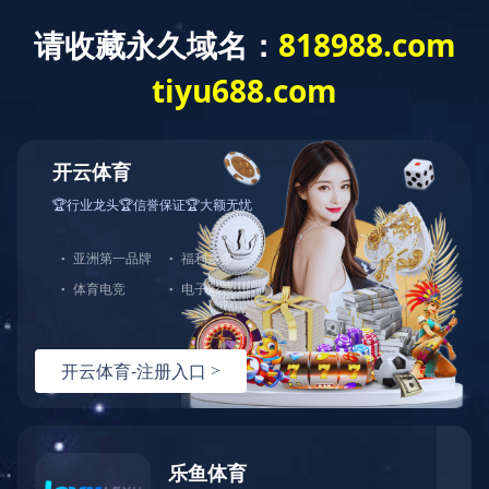
MK国际
MK国际-MK（中
关于我们
新闻动态
国）一站式体育服
务官方网站