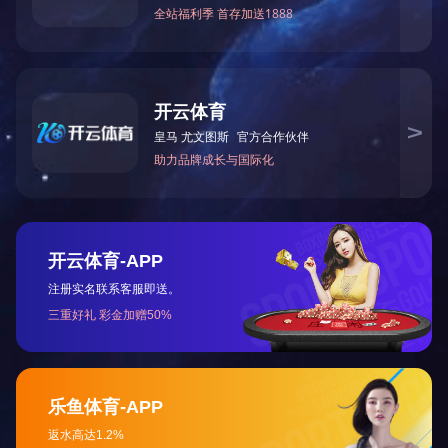
多斯东街12号银联大厦10层
MK国际-MK（中国）一站式体育服务官方网站
Copyright © 2002-2026 MK国际-MK（中国）一站式体育服务官方网站 Al
rights reserved.