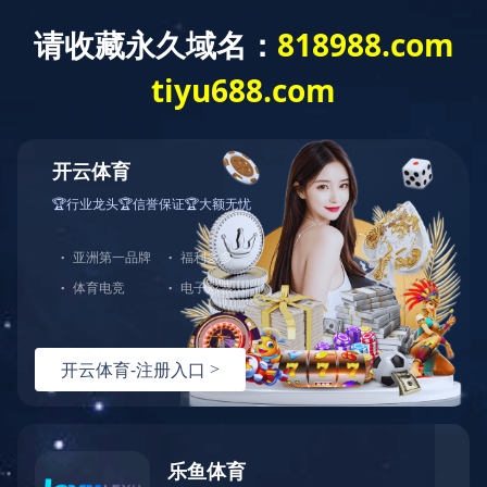
MK国际
MK国际-MK（中
关于我们
新闻动态
国）一站式体育服
务官方网站