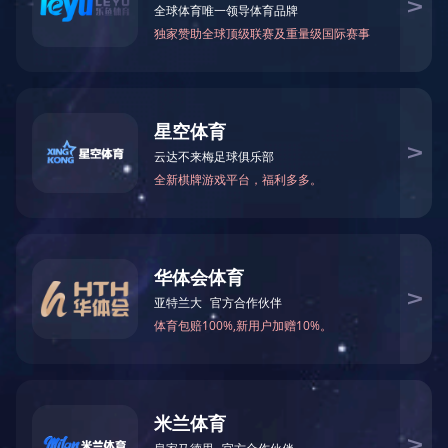
公司资质
关于我们
About us
公司简介
组织机构
公司资质
公司荣誉
中实招标公司