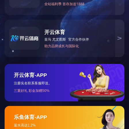
MK国际-MK（中国）一站式体育服务官方网站
Copyright © 2002-2026 MK国际-MK（中国）一站式体育服务官方网站 Al
rights reserved.