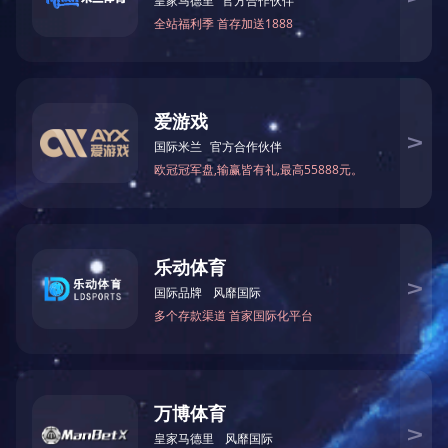
可行性研究
PPP咨询
设备监理
联系我们
Contact us
电话：0471-5223613（张宝桐）
投诉电话：0471-5223607（总师办）、0471-
5223600（经营管理部）
邮箱：imzs@dancingganesharestaurant.com
网址：//dancingganesharestaurant.com/
地址：内蒙古自治区呼和浩特市赛罕区鄂尔
多斯东街12号银联大厦10层