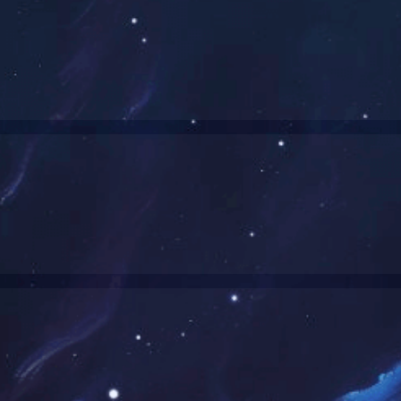
项目MK国际
祝贺项目管理公司获得信用评价AAA
2024-07-30
17716
次
近期，MK国际-MK（中国）一站式体育服务
第一批工程造价咨询企业信用”申报，获得“
方网站 成立多年以来，遵循中国工程造价
荣获优秀工程造价成果奖喜讯
2023-11-02
14342
次
由内蒙古自治区工程建设协会举办的2023