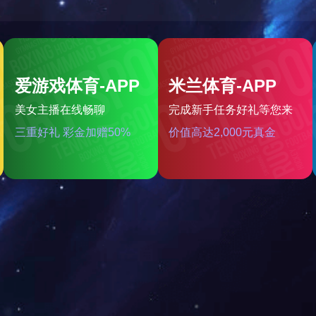
我单位申报的“乌海市乌达区城市棚户区改
我司闫淑敏获得《内蒙古自治区第三届
2021-11-02
13287
次
2021年10月23日，由内蒙古自治区工
区第三届“慧云杯”工程造价从业人员业务
<<
>>