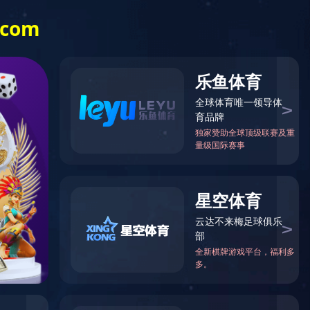
节能环保
专家登记
人才招聘